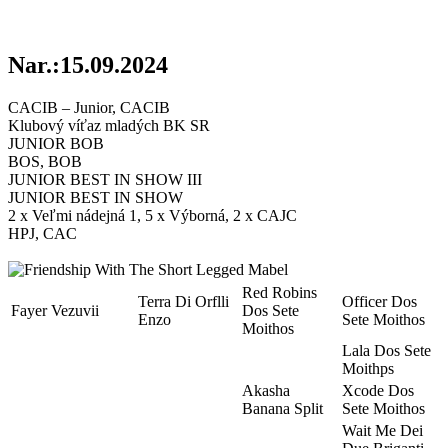
Nar.:15.09.2024
CACIB – Junior, CACIB
Klubový víťaz mladých BK SR
JUNIOR BOB
BOS, BOB
JUNIOR BEST IN SHOW III
JUNIOR BEST IN SHOW
2 x Veľmi nádejná 1, 5 x Výborná, 2 x CAJC
HPJ, CAC
Red Robins
Terra Di Orflli
Officer Dos
Fayer Vezuvii
Dos Sete
Enzo
Sete Moithos
Moithos
Lala Dos Sete
Moithps
Akasha
Xcode Dos
Banana Split
Sete Moithos
Wait Me Dei