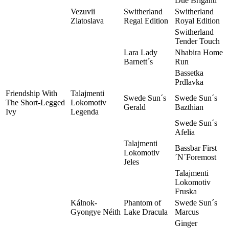
Due Briganti
Vezuvii
Switherland
Switherland
Zlatoslava
Regal Edition
Royal Edition
Switherland
Tender Touch
Lara Lady
Nhabira Home
Barnett´s
Run
Bassetka
Prdlavka
Friendship With
Talajmenti
Swede Sun´s
Swede Sun´s
The Short-Legged
Lokomotiv
Gerald
Bazthian
Ivy
Legenda
Swede Sun´s
Afelia
Talajmenti
Bassbar First
Lokomotiv
´N´Foremost
Jeles
Talajmenti
Lokomotiv
Fruska
Kálnok-
Phantom of
Swede Sun´s
Gyongye Néith
Lake Dracula
Marcus
Ginger