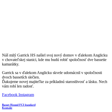
Náš milý Garrick HS našiel svoj nový domov v ďalekom Anglicku
v chovateľskej stanici, kde mu budú robiť spoločnosť dve bassetie
kamarátky.
Garrick sa v ďalekom Anglicku skvele udomácnil v spoločnosti
dvoch bassetích slečien.
Ďakujeme novej majiteľke za príkladnú starostlivosť a lásku. Nech
vám robí len radosť.
Facebook
Instagram
Basset Hound FCI štandard
Kontakt